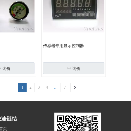
传感器专用显示控制器
询价
询价
1
2
3
4
...
7
快速链结
首页