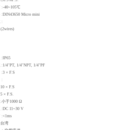
-40~105℃
IN43650 Micro mini
:
(2wires)
IP65
4''PT, 1/4''NPT, 1/4''PF
3 × F.S
:
 × F.S
× F.S.
小于1000 Ω
DC 11~30 V
:<1ms
：台湾