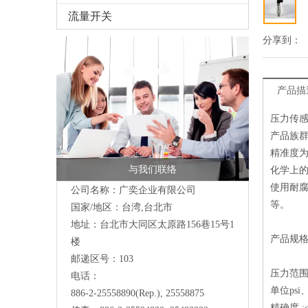
流量开关
分享到：
产品描
压力传
产品族
精准度为+
与我们联络
化学上
使用耐腐
公司名称：广奕企业有限公司
等。
国家/地区：台湾,台北市
地址：台北市大同区太原路156巷15号1
产品规格
楼
邮递区号：103
压力范围 :-
电话：
单位psi、
886-2-25558890(Rep.), 25558875
精确度 :<