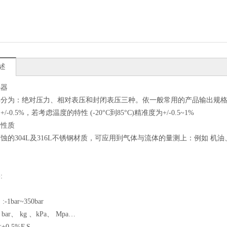
述
感器
群分为：绝对压力、相对表压和封闭表压三种。依一般常用的产品输出规
/-0.5%，若考虑温度的特性 (-20°C到85°C)精准度为+/-0.5~1%
的性质
蚀的304L及316L不锈钢材质，可应用到气体与流体的量测上：例如 
:
1bar~350bar
bar、 kg 、kPa、 Mpa…
±0.5%F.S.